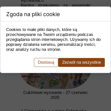
wyzwaniach.
Bardzo dziękujemy za wspaniałe
pomysły, ciekawe pomoce oraz cały
Zgoda na pliki cookie
projekt zamieszczany w
miesięczniku "Bliżej przedszkola"...
Czytaj więcej ›
Cookies to małe pliki danych, które są
przechowywane na Twoim urządzeniu podczas
przeglądania stron internetowych. Używamy ich do
poprawy działania serwisu, personalizacji treści,
oraz analizy ruchu na stronie.
Dostosuj
Zezwól na wszystkie
Cukiniowe wyzwanie - 27 czerwiec
2025