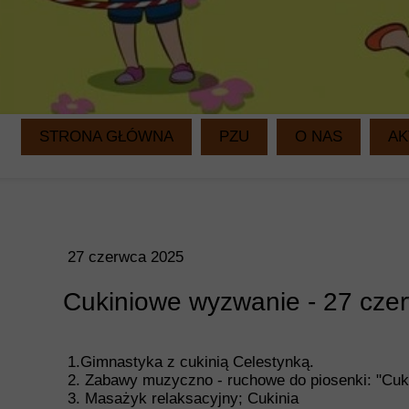
STRONA GŁÓWNA
PZU
O NAS
AK
27 czerwca 2025
Cukiniowe wyzwanie - 27 cze
1.Gimnastyka z cukinią Celestynką.
2. Zabawy muzyczno - ruchowe do piosenki: "Cuki
3. Masażyk relaksacyjny; Cukinia