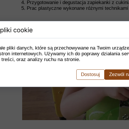
4. Przygotowanie i degustacja zapiekanki z cukinią
5. Prac plastyczne wykonane różnymi technikami 
pliki cookie
ałe pliki danych, które są przechowywane na Twoim urządz
stron internetowych. Używamy ich do poprawy działania ser
 treści, oraz analizy ruchu na stronie.
Dostosuj
Zezwól n