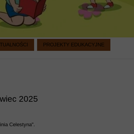
TUALNOŚCI
PROJEKTY EDUKACYJNE
WITAMINKI
CZYTANIE NA DRUGIE ŚNIADANIE
rwiec 2025
nia Celestyna".