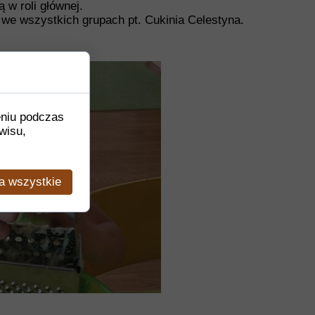
 w roli głównej.
we wszystkich grupach pt. Cukinia Celestyna.
eniu podczas
wisu,
a wszystkie