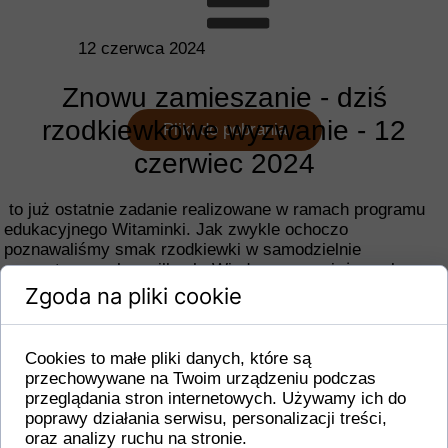
12 czerwca 2024
Znowu zamieszanie - dziś
rzodkiewkowe wyzwanie - 12
Pliki do pobrania
czerwiec 2024
to już ostatnie zadanie realizowane w ramach programu
edukacyjnego Witaminki. Jak zwykle ochoczo
poznawaliśmy smak rzodkiewki w samodzielnie
przygotowanych posiłkach. Wiedzy nam wciąż przybywa -
wiemy że zdrowe są wszystkie warzywa.
Zgoda na pliki cookie
Cookies to małe pliki danych, które są
przechowywane na Twoim urządzeniu podczas
przeglądania stron internetowych. Używamy ich do
poprawy działania serwisu, personalizacji treści,
oraz analizy ruchu na stronie.