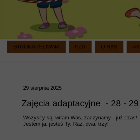
STRONA GŁÓWNA
PZU
O NAS
AK
29 sierpnia 2025
Zajęcia adaptacyjne - 28 - 29
Wszyscy są, witam Was, zaczynamy - już czas!
Jestem ja, jesteś Ty. Raz, dwa, trzy!