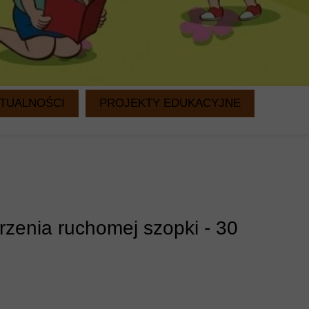
TUALNOŚCI
PROJEKTY EDUKACYJNE
WITAMINKI
CZYTANIE NA DRUGIE ŚNIADANIE
rzenia ruchomej szopki - 30