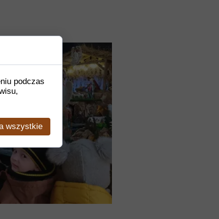
eniu podczas
wisu,
a wszystkie