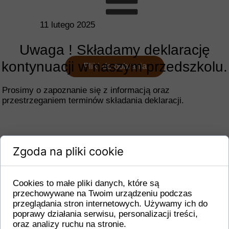
11 lutego 2025
Uwaga ! Składamy deklarację
kontynuacji w naszym przedszkolu.
Pliki do pobrania
Prosimy o zapoznanie się z informacją oraz
przestrzeganiem terminów składania deklaracji.
Zgoda na pliki cookie
Cookies to małe pliki danych, które są
przechowywane na Twoim urządzeniu podczas
przeglądania stron internetowych. Używamy ich do
poprawy działania serwisu, personalizacji treści,
oraz analizy ruchu na stronie.