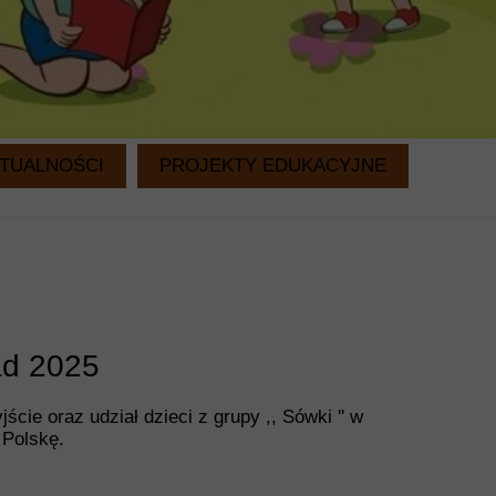
TUALNOŚCI
PROJEKTY EDUKACYJNE
WITAMINKI
CZYTANIE NA DRUGIE ŚNIADANIE
pad 2025
ie oraz udział dzieci z grupy ,, Sówki '' w
 Polskę.