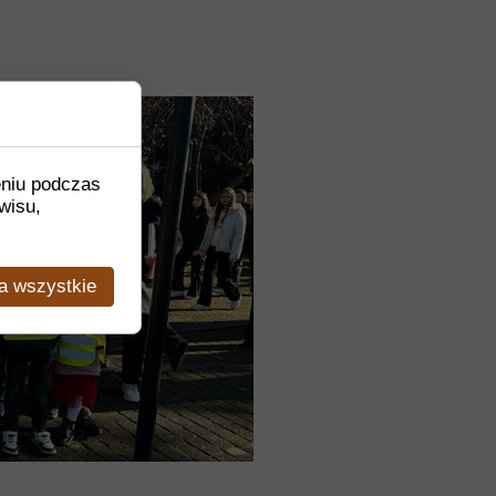
eniu podczas
wisu,
a wszystkie