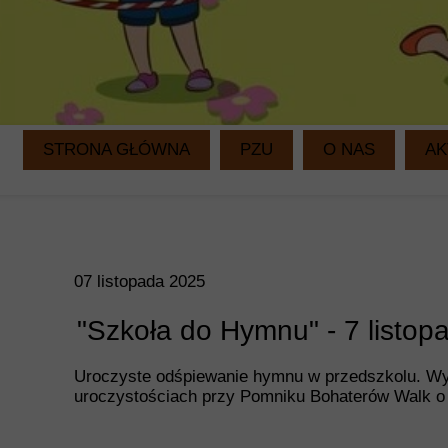
STRONA GŁÓWNA
PZU
O NAS
AK
07 listopada 2025
"Szkoła do Hymnu" - 7 listo
Uroczyste odśpiewanie hymnu w przedszkolu. Wyjśc
uroczystościach przy Pomniku Bohaterów Walk o