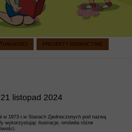
TUALNOŚCI
PROJEKTY EDUKACYJNE
WITAMINKI
CZYTANIE NA DRUGIE ŚNIADANIE
 21 listopad 2024
ał w 1973 r.w Stanach Zjednoczonych pod nazwą
fy wykorzystując ilustracje, omówiła różne
iwości.