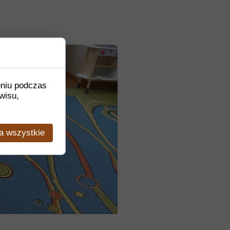
eniu podczas
wisu,
a wszystkie