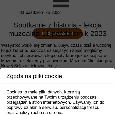
11 października 2023
Spotkanie z historią - lekcja
muzealna 11 październik 2023
Pliki do pobrania
Wszystko wokół się zmienia. upływ czasu dziś a wczoraj
to już historia. podczas dzisiejszych zajęć mogliśmy
dotykać i obserwować eksponaty które już dzisiaj są w
Muzeum. dziękujemy pracownikom Muzeum Miejskiego w
Nowej Soli za ciekawą lekcję.
Zgoda na pliki cookie
Cookies to małe pliki danych, które są
przechowywane na Twoim urządzeniu podczas
przeglądania stron internetowych. Używamy ich do
poprawy działania serwisu, personalizacji treści,
oraz analizy ruchu na stronie.