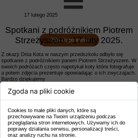
17 lutego 2025
Spotkani z podróżnikiem Piotrem
Strzeżyszem - 17 luty 2025.
Pliki do pobrania
Z okazji Dnia Kota w naszym przedszkolu odbyło się
spotkanie z podróżnikiem panem Piotrem Strzeżyszem. W
swoich podróżach często napotykał koty które fotografuje
a potem zdjęcia prezentuje opowiadając o ich zwyczajach.
Bardzo dziękujemy
Zgoda na pliki cookie
Cookies to małe pliki danych, które są
przechowywane na Twoim urządzeniu podczas
przeglądania stron internetowych. Używamy ich do
poprawy działania serwisu, personalizacji treści,
oraz analizy ruchu na stronie.