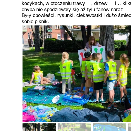
kocykach, w otoczeniu trawy
, drzew
i… kilk
chyba nie spodziewały się aż tylu fanów naraz
Były opowieści, rysunki, ciekawostki i dużo śmie
sobie piknik.