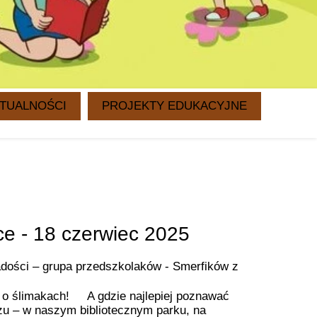
TUALNOŚCI
PROJEKTY EDUKACYJNE
WITAMINKI
CZYTANIE NA DRUGIE ŚNIADANIE
ece - 18 czerwiec 2025
 radości – grupa przedszkolaków - Smerfików z
 o ślimakach!
A gdzie najlepiej poznawać
u – w naszym bibliotecznym parku, na