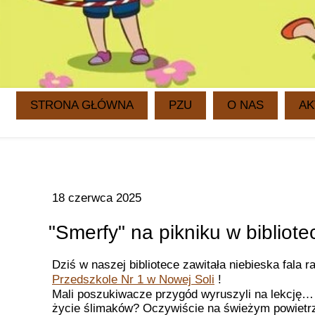
STRONA GŁÓWNA
PZU
O NAS
AK
18 czerwca 2025
"Smerfy" na pikniku w bibliot
Dziś w naszej bibliotece zawitała niebieska fala
Przedszkole Nr 1 w Nowej Soli
!
Mali poszukiwacze przygód wyruszyli na lekcję…
życie ślimaków? Oczywiście na świeżym powietrz