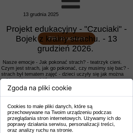
13 grudnia 2025
Projekt edukacyjny - "Czuciaki" -
Bojek z krainy strachu. - 13
Pliki do pobrania
grudzień 2026.
Nasze emocje - Jak pokonać strach? - teatrzyk cieni.
Czym jest strach, jak go pokonać, czy musimy się bac? -
strach był tematem zajęć - dzieci uczyły się jak można
sobie z nim poradzić.
Zgoda na pliki cookie
Cookies to małe pliki danych, które są
przechowywane na Twoim urządzeniu podczas
przeglądania stron internetowych. Używamy ich do
poprawy działania serwisu, personalizacji treści,
oraz analizy ruchu na stronie.