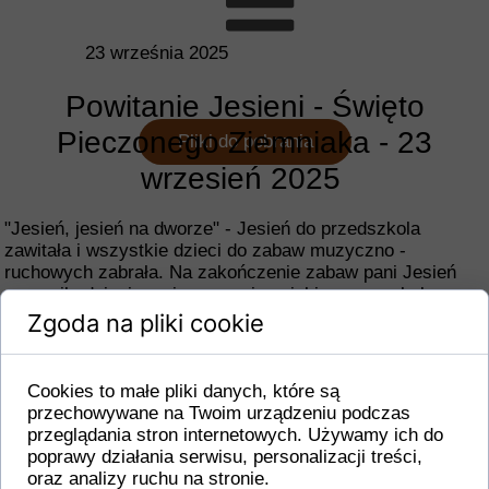
23 września 2025
Powitanie Jesieni - Święto
Pieczonego Ziemniaka - 23
Pliki do pobrania
wrzesień 2025
"Jesień, jesień na dworze" - Jesień do przedszkola
zawitała i wszystkie dzieci do zabaw muzyczno -
ruchowych zabrała. Na zakończenie zabaw pani Jesień
zaprosiła dzieci na pieczone ziemniaki - pyszne były
zjedzone w plenerze, jesiennej atmosferze.
Zgoda na pliki cookie
Cookies to małe pliki danych, które są
przechowywane na Twoim urządzeniu podczas
przeglądania stron internetowych. Używamy ich do
poprawy działania serwisu, personalizacji treści,
oraz analizy ruchu na stronie.