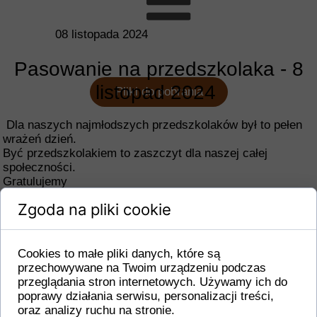
08 listopada 2024
Pasowanie na przedszkolaka - 8
listopad 2024
Pliki do pobrania
Dla naszych najmłodszych przedszkolaków był to pełen
wrażeń dzień.
Być przedszkolakiem to zaszczyt dla naszej całej
społeczności.
Gratulujemy
Zgoda na pliki cookie
Cookies to małe pliki danych, które są
przechowywane na Twoim urządzeniu podczas
przeglądania stron internetowych. Używamy ich do
poprawy działania serwisu, personalizacji treści,
oraz analizy ruchu na stronie.