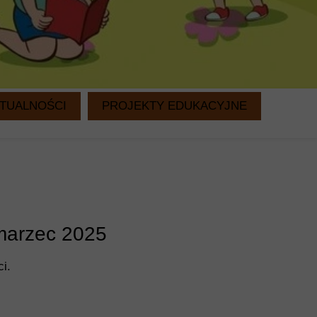
TUALNOŚCI
PROJEKTY EDUKACYJNE
WITAMINKI
CZYTANIE NA DRUGIE ŚNIADANIE
 marzec 2025
i.