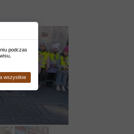
eniu podczas
wisu,
a wszystkie