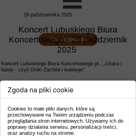
29 października 2025
Koncert Lubuskiego Biura
Koncertowego - 29 październik
Pliki do pobrania
2025
Koncert Lubuskiego Biura Koncertowego pt. ,,Gitara i
banjo - czyli Dziki Zachód i kowboje''.
Zgoda na pliki cookie
Cookies to małe pliki danych, które są
przechowywane na Twoim urządzeniu podczas
przeglądania stron internetowych. Używamy ich do
poprawy działania serwisu, personalizacji treści,
oraz analizy ruchu na stronie.