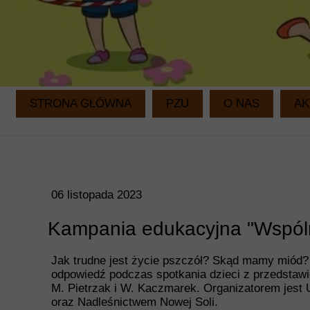
STRONA GŁÓWNA
PZU
O NAS
AK
06 listopada 2023
Kampania edukacyjna "Wspóln
Jak trudne jest życie pszczół? Skąd mamy miód? -
odpowiedź podczas spotkania dzieci z przedstawi
M. Pietrzak i W. Kaczmarek. Organizatorem jest
oraz Nadleśnictwem Nowej Soli.