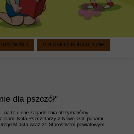
TUALNOŚCI
PROJEKTY EDUKACYJNE
WITAMINKI
CZYTANIE NA DRUGIE ŚNIADANIE
ie dla pszczół"
 na te i inne zagadnienia otrzymaliśmy
cielami Koła Pszczelarzy z Nowej Soli panami
 Urząd Miasta wraz ze Starostwem powiatowym