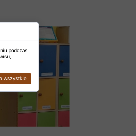
eniu podczas
wisu,
a wszystkie