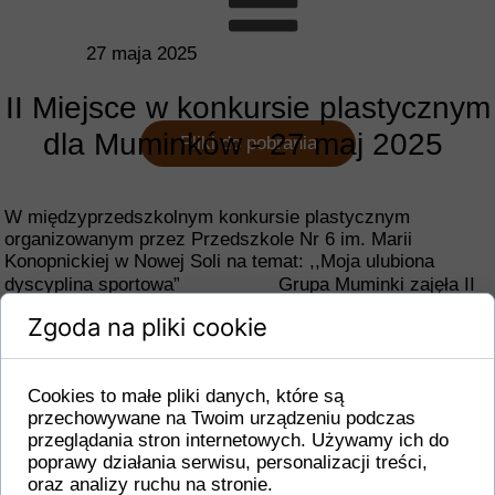
27 maja 2025
II Miejsce w konkursie plastycznym
dla Muminków - 27 maj 2025
Pliki do pobrania
W międzyprzedszkolnym konkursie plastycznym
organizowanym przez Przedszkole Nr 6 im. Marii
Konopnickiej w Nowej Soli na temat: ,,Moja ulubiona
dyscyplina sportowa”
Grupa Muminki zajęła II
miejsce
Zgoda na pliki cookie
Serdecznie gratulujemy
Cookies to małe pliki danych, które są
przechowywane na Twoim urządzeniu podczas
przeglądania stron internetowych. Używamy ich do
poprawy działania serwisu, personalizacji treści,
oraz analizy ruchu na stronie.