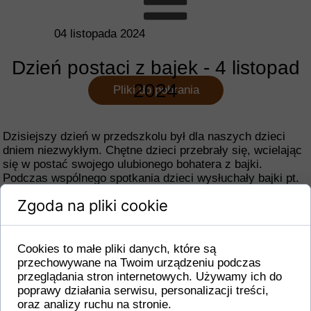
04 listopada 2024
Dzień postaci z bajek - 4 listopad
2024
Pliki do pobrania
Dzisiejszy dzień w przedszkolu był dla naszych dzieci
dniem niezwykłym. Chętne dzieci przebrały się, wcielając
się w postać swojego ulubionego bohatera z bajki.
Podczas wspólnego spotkania dzieci wysłuchały bajki pt.
"Kopciuszek". Odgadywały zagadki. W grupowych
Zgoda na pliki cookie
rywalizacjach aby pomóc wyprawić Kopciuszka na bal -
oddzielały fasolę od makaronu. Za udział w konkursie
każda grupa otrzymała pamiątkowy dyplom. Grupa
"Smerfy" - wspólnie budowała wioskę Smerfów.
Cookies to małe pliki danych, które są
przechowywane na Twoim urządzeniu podczas
przeglądania stron internetowych. Używamy ich do
poprawy działania serwisu, personalizacji treści,
oraz analizy ruchu na stronie.