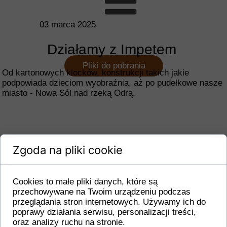
03 marca 2025
Działamy z Impetem
Pliki do pobrania
Od kartonowych klocków, konstrukcji takich jakie
podpowiada dzieciom wyobraźnia, aż po pudełkowe nasze
miasto - Nowa Sól nad rzeką Odrą.
Zgoda na pliki cookie
Cookies to małe pliki danych, które są
przechowywane na Twoim urządzeniu podczas
przeglądania stron internetowych. Używamy ich do
poprawy działania serwisu, personalizacji treści,
oraz analizy ruchu na stronie.