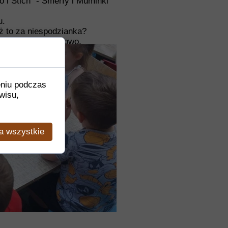
lo i Stich" - Smerfy i Muminki
u.
óż to za niespodzianka?
, bajecznie, kolorowo.
la dzieci.
 i uśmiech dzieci
eniu podczas
wisu,
a wszystkie