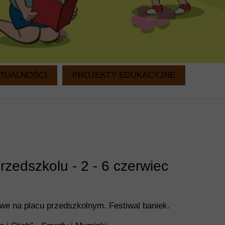
TUALNOŚCI
PROJEKTY EDUKACYJNE
WITAMINKI
CZYTANIE NA DRUGIE ŚNIADANIE
zedszkolu - 2 - 6 czerwiec
we na placu przedszkolnym. Festiwal baniek.