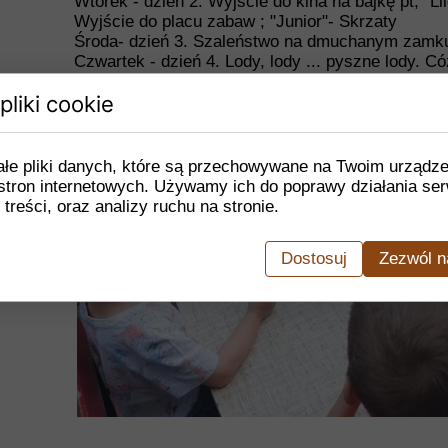
Wtorek - dzień 2. Wyjście do kina na bajkę pt; "Li
Wyjście do placu zabaw ; "Junior"- Skrzaty
Środa- dzień 3. Szaleństwo na dmuchanym zamk
Czwartek - dzień 4. Lody, lody ... pyszne lody. C
Pięknie dziękujemy pani Magdzie - było cudownie
pliki cookie
Piątek - dzień 5 Zajęcia plastyczne przy muzyce d
Wszystkim działaniom towarzyszyła dobra zabawa
ałe pliki danych, które są przechowywane na Twoim urządz
stron internetowych. Używamy ich do poprawy działania ser
 treści, oraz analizy ruchu na stronie.
Dostosuj
Zezwól n