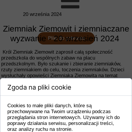
20 września 2024
Ziemniak Ziemowit i ziemniaczane
wyzwanie - 20 wrzesień 2024
Pliki do pobrania
Król Ziemniak Ziemowit zaprosił całą społeczność
przedszkola do wspólnych zabaw na placu
przedszkolnym. Było szukanie i zbieranie ziemniaków,
rzuty ziemniakiem do celu, toczenia ziemniaków. Dzieci
wysłuchały opowieści Ziemniaka Ziemowita na temat
Święta Pieczonego Ziemniaka. Pierwsza cześć zabaw na
Zgoda na pliki cookie
placu zakończyła się wspólnym posiłkiem - jedzenie
pieczonych ziemniaków. Dzieci poznały - jak rośnie
ziemniak, różne jego nazwy i wykonywały tematycznie
prace plastyczne.
Cookies to małe pliki danych, które są
przechowywane na Twoim urządzeniu podczas
przeglądania stron internetowych. Używamy ich do
poprawy działania serwisu, personalizacji treści,
oraz analizy ruchu na stronie.