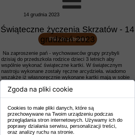
14 grudnia 2023
Świąteczne życzenia Skrzatów - 14
grudzień 2023
Pliki do pobrania
Na zaproszenie pań - wychowawców grupy przybyli
dzisiaj do przedszkola rodzice dzieci 3 letnich aby
wspólnie wykonać świąteczne kartki. W świątecznym
nastroju wykonane zostały ręczne arcydzieła. wiadomo
wszakże iż własnoręcznie wykonane kartki mają w sobie
znacznie więcej mocy życzeń. Wesołych Świąt - życzą
Zgoda na pliki cookie
Skrzaty
Cookies to małe pliki danych, które są
przechowywane na Twoim urządzeniu podczas
przeglądania stron internetowych. Używamy ich do
poprawy działania serwisu, personalizacji treści,
oraz analizy ruchu na stronie.