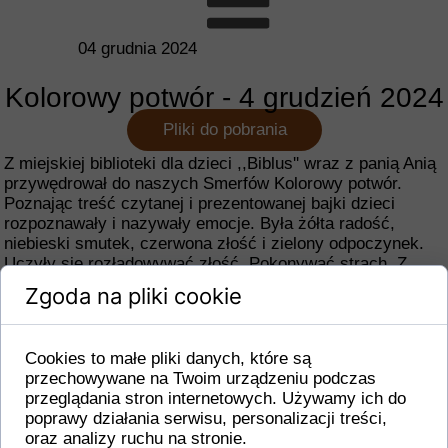
04 grudnia 2024
Kolorowy potwór - 4 grudzień 2024
Pliki do pobrania
Z miejskiej biblioteki dla dzieci ,,Biblus'' wraz z panią Anią
przywędrował do naszych Smerfów Kolorowy potwór.
Poznając treść czytanej i prezentowanej bajki dzieci
rozpoznawały i nazywały emocje. Była żółta radość,
niebieski smutek, czerwona złość i zielony odpoczynek.
Uczyły się rozładowywać złość. Pokonywać strach. Z
radością oddzielały kolorowe kulki i przyporządkowywały
Zgoda na pliki cookie
do odpowiedniej obręczy. Na koniec malowały stworki
potworki. Bardzo dziękujemy.
Cookies to małe pliki danych, które są
przechowywane na Twoim urządzeniu podczas
przeglądania stron internetowych. Używamy ich do
poprawy działania serwisu, personalizacji treści,
oraz analizy ruchu na stronie.