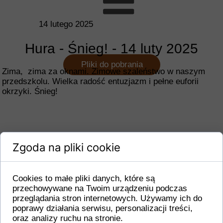
14 lutego 2025
Hura - Śnieg! - 14 luty 2025
Pliki do pobrania
Zima, zima za oknami. Zimowe szaleństwo w naszym
przedszkolu. Wielka radość entuzjazm i pełne euforii
okrzyki. Śnieg!
Zgoda na pliki cookie
Cookies to małe pliki danych, które są
przechowywane na Twoim urządzeniu podczas
przeglądania stron internetowych. Używamy ich do
poprawy działania serwisu, personalizacji treści,
oraz analizy ruchu na stronie.