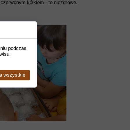
 czerwonym kółkiem - to niezdrowe.
eniu podczas
wisu,
a wszystkie