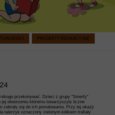
TUALNOŚCI
PROJEKTY EDUKACYJNE
WITAMINKI
CZYTANIE NA DRUGIE ŚNIADANIE
024
 nikogo przekonywać. Dzieci z grupy "Smerfy"
jej otworzeniu któremu towarzyszyły liczne
o zabrały się do ich pomalowania. Przy tej okazji
a talerzyk oznaczony zielonym kółkiem trafiały